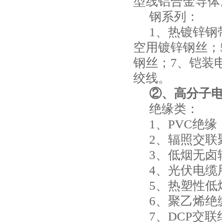
型线铝合金导体
钢系列：
1、热镀锌钢
空用镀锌钢丝；
钢丝；7、铠装
绞线。
②、高分子
绝缘类：
1、PVC绝缘（
2、辐照交
3、低烟无卤
4、光伏电
5、热塑性低
6、聚乙烯绝
7、DCP交联绝