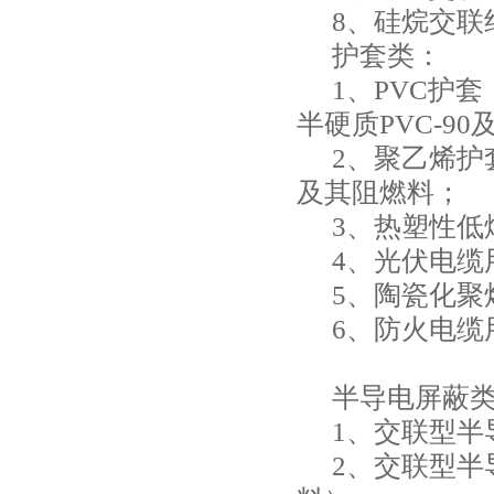
8、硅烷交联
护套类：
1、PVC护套（
半硬质PVC-9
2、聚乙烯
及其阻燃料；
3、热塑性低
4、光伏电
5、陶瓷化聚
6、防火电
半导电屏蔽
1、交联型半导电
2、交联型半