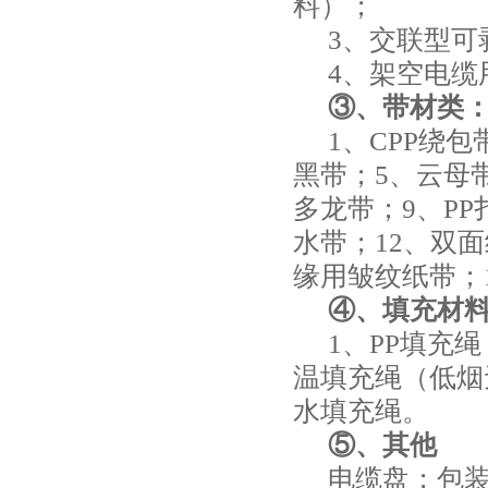
料）；
3、交联型可
4、架空电缆
③、带材类
1、CPP绕
黑带；5、云母
多龙带；9、P
水带；12、双
缘用皱纹纸带；
④、填充材
1、PP填充
温填充绳（低烟
水填充绳。
⑤、其他
电缆盘；包