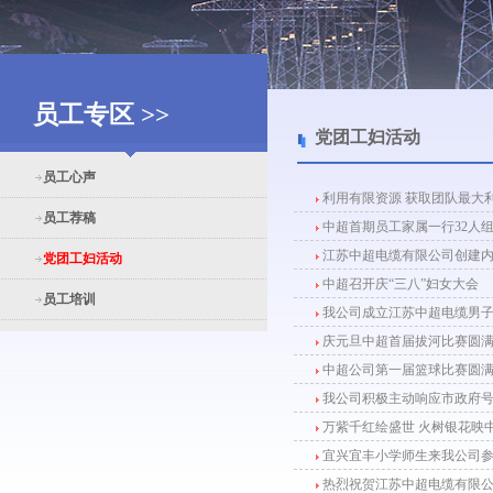
员工专区 >>
党团工妇活动
员工心声
利用有限资源 获取团队最大
员工荐稿
中超首期员工家属一行32人
江苏中超电缆有限公司创建内
党团工妇活动
中超召开庆“三八”妇女大会
员工培训
我公司成立江苏中超电缆男
庆元旦中超首届拔河比赛圆
中超公司第一届篮球比赛圆
我公司积极主动响应市政府号
万紫千红绘盛世 火树银花映
宜兴宜丰小学师生来我公司
热烈祝贺江苏中超电缆有限公