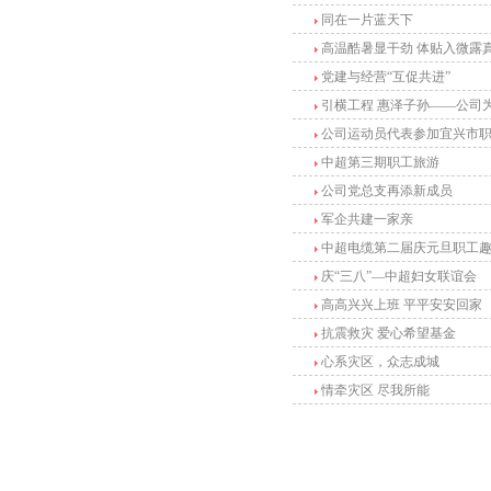
同在一片蓝天下
高温酷暑显干劲 体贴入微露
党建与经营“互促共进”
引横工程 惠泽子孙——公司
公司运动员代表参加宜兴市职
中超第三期职工旅游
公司党总支再添新成员
军企共建一家亲
中超电缆第二届庆元旦职工趣
庆“三八”—中超妇女联谊会
高高兴兴上班 平平安安回家
抗震救灾 爱心希望基金
心系灾区，众志成城
情牵灾区 尽我所能