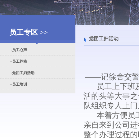
员工专区 >>
党团工妇活动
员工心声
员工荐稿
党团工妇活动
――记徐舍交警
员工培训
员工上下班及
活的头等大事之
队组织专人上门
本着方便员工
亲自来到公司进
整个办理过程的