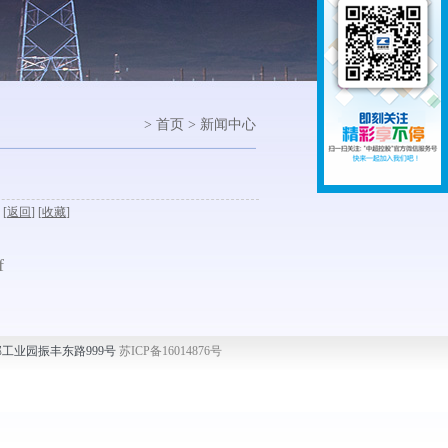
> 首页 > 新闻中心
 [
返回
] [
收藏
]
f
兴市西郊工业园振丰东路999号
苏ICP备16014876号