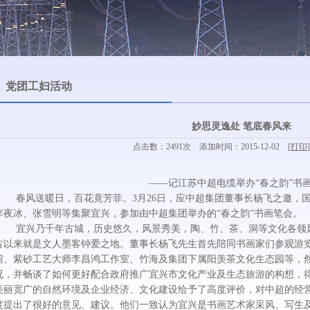
党团工妇活动
妙思灵逸处 笔底春风来
点击数：2491次 添加时间：2015-12-02 [
打印
]
——记江苏中超电缆举办“春之韵”书
春风送暖日，百花竟芳菲。3月26日，应中超集团董事长杨飞之邀，国
李夜冰、张雪明等集聚宜兴，参加由中超集团举办的“春之韵”书画笔会。
宜兴乃千年古城，历史悠久，风景秀美，陶、竹、茶、洞等文化各领风
古以来就是文人墨客钟爱之地。董事长杨飞先生首先陪同书画家们参观游
馆、紫砂工艺大师李昌鸿工作室、竹海及集团下属阳羡茶文化生态园等，
况，并畅谈了如何更好配合政府推广宜兴市文化产业及生态旅游的构想，
美丽宽广的自然环境及企业经济、文化建设给予了高度评价，对中超的经
度提出了很好的意见、建议。他们一致认为宜兴是书画艺术家采风、写生