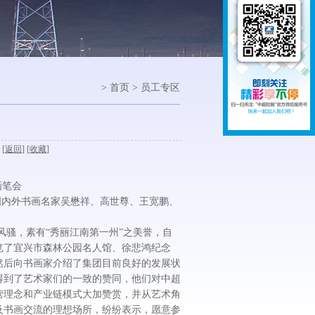
> 首页 > 员工专区
 [
返回
] [
收藏
]
画笔会
内外书画名家吴懋祥、高世尊、王宽鹏、
骚，素有“秀丽江南第一州”之美誉，自
览了宜兴市森林公园名人馆、徐悲鸿纪念
然后向书画家介绍了集团目前良好的发展状
得到了艺术家们的一致的赞同，他们对中超
营理念和产业链模式大加赞赏，并从艺术角
及书画交流的理想场所，纷纷表示，愿意参