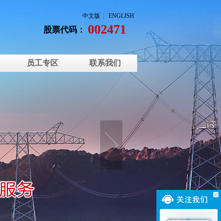
中文版
|
ENGLISH
002471
股票代码：
员工专区
联系我们